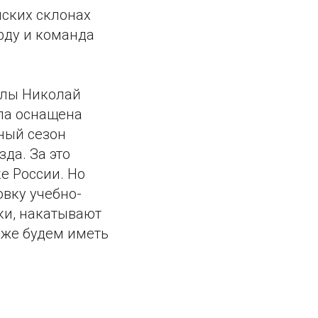
нских склонах
рду и команда
олы Николай
ола оснащена
ный сезон
да. За это
е России. Но
овку учебно-
ки, накатывают
оже будем иметь