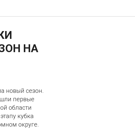
КИ
ЗОН НА
а новый сезон.
ошли первые
кой области
 этапу кубка
омном округе.