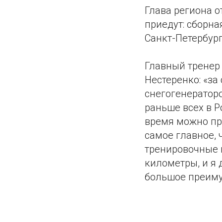
Глава региона о
приедут: сборна
Санкт-Петербур
Главный тренер
Нестеренко: «за
снегогенератор
раньше всех в Р
время можно пре
самое главное,
тренировочные г
километры, и я 
большое преиму