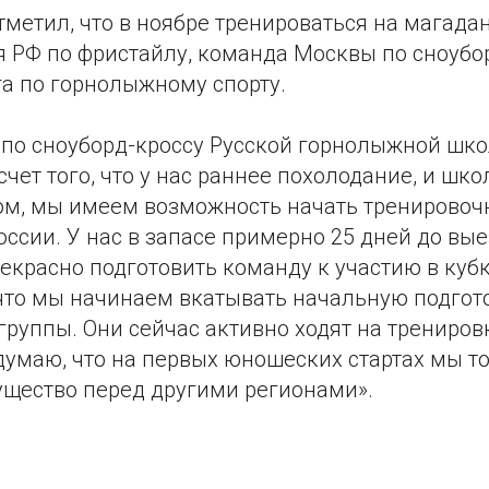
тметил, что в ноябре тренироваться на магада
я РФ по фристайлу, команда Москвы по сноубо
га по горнолыжному спорту.
 по сноуборд-кроссу Русской горнолыжной шк
 счет того, что у нас раннее похолодание, и шк
ом, мы имеем возможность начать тренировоч
оссии. У нас в запасе примерно 25 дней до выез
красно подготовить команду к участию в кубк
 что мы начинаем вкатывать начальную подгот
руппы. Они сейчас активно ходят на трениров
думаю, что на первых юношеских стартах мы т
щество перед другими регионами».