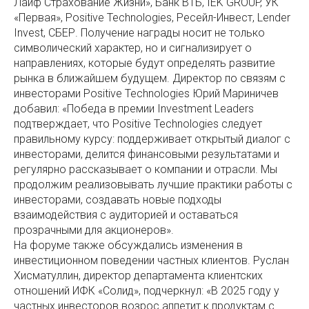
Лайф Страхование Жизни», Банк ВТБ, IEK GROUP, УК
«Первая», Positive Technologies, Ресейл-Инвест, Lender
Invest, СБЕР. Получение награды носит не только
символический характер, но и сигнализирует о
направлениях, которые будут определять развитие
рынка в ближайшем будущем. Директор по связям с
инвесторами Positive Technologies Юрий Мариничев
добавил: «Победа в премии Investment Leaders
подтверждает, что Positive Technologies следует
правильному курсу: поддерживает открытый диалог с
инвесторами, делится финансовыми результатами и
регулярно рассказывает о компании и отрасли. Мы
продолжим реализовывать лучшие практики работы с
инвесторами, создавать новые подходы
взаимодействия с аудиторией и оставаться
прозрачными для акционеров».
На форуме также обсуждались изменения в
инвестиционном поведении частных клиентов. Руслан
Хисматуллин, директор департамента клиентских
отношений ИФК «Солид», подчеркнул: «В 2025 году у
частных инвесторов возрос аппетит к продуктам с