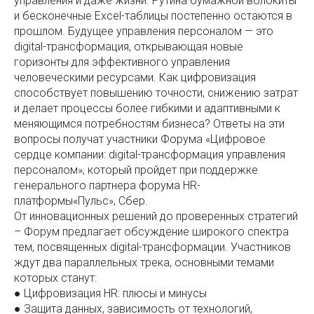
управления и даже жизни. Рутина бумажной волокиты
и бесконечные Excel-таблицы постепенно остаются в
прошлом. Будущее управления персоналом — это
digital-трансформация, открывающая новые
горизонты для эффективного управления
человеческими ресурсами. Как цифровизация
способствует повышению точности, снижению затрат
и делает процессы более гибкими и адаптивными к
меняющимся потребностям бизнеса? Ответы на эти
вопросы получат участники Форума «Цифровое
сердце компании: digital-трансформация управления
персоналом», который пройдет при поддержке
генерального партнера форума HR-
платформы«Пульс», Сбер.
От инновационных решений до проверенных стратегий
– Форум предлагает обсуждение широкого спектра
тем, посвященных digital-трансформации. Участников
ждут два параллельных трека, основными темами
которых станут:
● Цифровизация HR: плюсы и минусы
● Защита данных, зависимость от технологий,